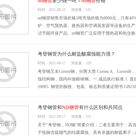
nd钢管
多少钱一吨？
nd钢管
价格
时间：2021-08-23
浏览量：535
nd钢管销售市场价格1吨市场价格为8000元，只有
炉、空气预热器、换热器和空调蒸发器等设备的生产
洁节能环保产品。nd钢管广泛应用于预热器和热交
考登钢管为什么耐盐酸腐蚀能力强？
时间：2021-08-17
浏览量：329
考登钢又名Corten钢，分两大类:Corten A、Co
蚀结构钢，国内叫做耐候钢。一.成品执行标准:1. 直接高频电焊
20083. 钢管的验收、包装、标志和质量证明书:GB2102
考登钢管和
ND钢管
有什么区别和共同点
时间：2021-08-17
浏览量：515
关于“考登钢，ND钢”简要介绍：二者主要用于：
于抵御含硫烟气的结露腐蚀。具有卓越的耐硫离子，耐