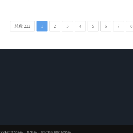
总数 222
1
2
3
4
5
6
7
8
工程案例
检测设备
联系我们
耐候钢管
检测设备
在线留言
考登钢管
车间一角
nd钢管
开发区钱胡路553号 备案号：
苏ICP备19021055号