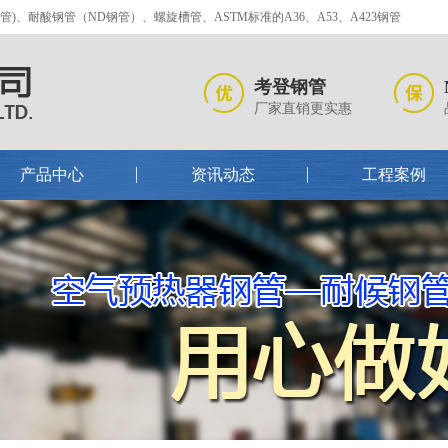
、耐酸钢管（ND钢管）、螺旋槽管、ASTM标准的A36、A53、A423钢管
考登钢管
厂家直销更实惠
产品中心
资讯动态
工程案例