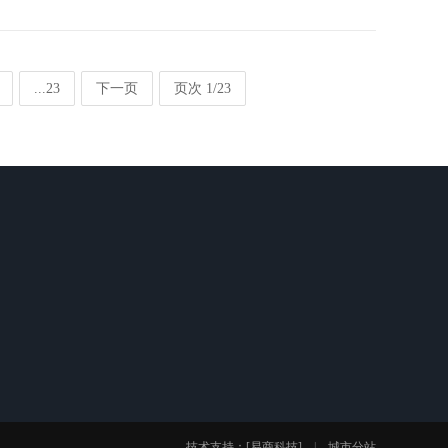
...23
下一页
页次 1/23
全国咨询热线
139-6172-8888
联系人：章经理
地 址：无锡市钱桥溪南开发区钱胡路553号
技术支持：
[易商科技]
|
城市分站