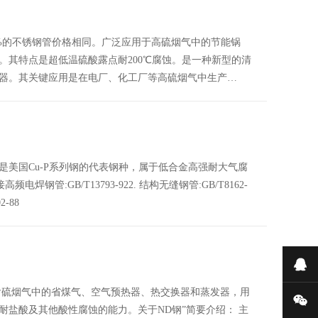
40%的不锈钢管价格相同。广泛应用于高硫烟气中的节能锅
。其特点是超低温硫酸露点耐200℃腐蚀。是一种新型的清
换器。其关键应用是在电厂、化工厂等高硫烟气中生产…
rtenB，是美国Cu-P系列钢的代表钢种，属于低合金高强耐大气腐
钢管:GB/T13793-922. 结构无缝钢管:GB/T8162-
-88
在
高含硫烟气中的省煤气、空气预热器、热交换器和蒸发器，用
微
盐酸及其他酸性腐蚀的能力。关于ND钢”简要介绍： 主