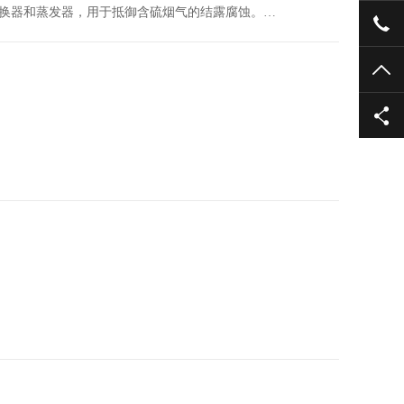
换器和蒸发器，用于抵御含硫烟气的结露腐蚀。…
139
TO