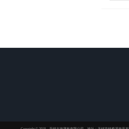
关于我们
产品中心
资讯动态
公司简介
耐候钢管
行业动态
企业文化
考登钢管
行业知识
荣誉资质
ND钢管
常见问题
Copyright © 2018 无锡大地薄板有限公司 地址：无锡市钱桥溪南