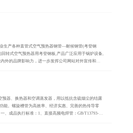
业生产各种直管式空气预热器钢管—耐候钢管(考登钢
的回转式空气预热器用考登钢板,产品广泛应用于锅炉设备,
业内外的品牌影响力，进一步发挥公司网站对外宣传和…
、空预器、换热器和空调蒸发器，用以抵抗含硫烟尘的结露
功能。螺旋槽管为高效率、经济实惠、完善的热传导零
成品执行标准：1、直接高频电焊管：GB/T13793-…