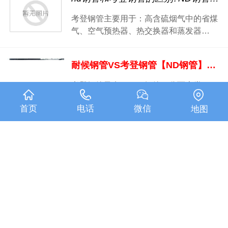
考登钢管主要用于：高含硫烟气中的省煤
气、空气预热器、热交换器和蒸发器…
耐候钢管VS考登钢管【ND钢管】知识科普
考登钢管又名Corten钢管，分两大类：
Corten A、CortenB，是美国Cu-P系列…
首页
电话
微信
地图
考登钢管和ND钢管材质标准和主要用途
考登钢管和ND钢管材质标准：1. 考登钢
管（Coten-A）：GB4171-842. ND钢管…
已显示全部内容