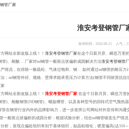
钢管厂家
淮安考登钢管厂
发布时间：2020-08-23
人气：
2
官方网站全新改版上线！！
淮安考登钢管厂家
在这个日新月异、瞬息万变
钢管)、耐酸… 厂家对nd钢管一般斑点状偏析成因解决方法
淮安考登钢管
生产情况，在排除一般疏松、气体过饱和、钢… 如何通过nd钢管的耐压力
法：nd钢管外径、规格、壁厚求能承受压力计算方法(钢管不同材质抗拉
厂家
官方网站全新改版上线！！
淮安考登钢管厂家
在这个日新月异、瞬息万变
钢管)、耐酸钢管(ND钢管)、螺旋槽管、以及各种型号的回转式空气预热
焊管在钢管行业内外的品牌影响力，进一步发挥公司网站对外宣传和沟通交
钢管一般斑点状偏析的成因分析：根据试验分析，结合nd钢管锻造生产情
分析，发现点偏处组织有别于基体组织，如晶粒细化，硬度偏高(达310～