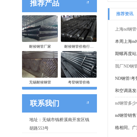
推荐产品
推荐资讯
上海nd钢
本周上海n
耐候钢管厂家
耐候钢管价格行…
期螺再度站
我厂ND钢
ND钢管/
无锡耐候钢管
考登钢管价格
和空调蒸发
联系我们
nd钢管多
nd钢管销
地址：无锡市钱桥溪南开发区钱
格相同。广
胡路553号