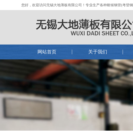
您好，欢迎访问无锡大地薄板有限公司！专业生产各种耐候钢管(考登钢管)
网站首页
关于我们