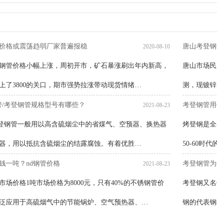
管价格或震荡趋弱厂家普遍报稳
唐山考登钢
2020-08-10
d钢管价格小幅上涨，周初开市，矿石暴涨刷出年内新高，
唐山市场民
上了3800的关口，期市强势拉涨带动现货情绪…
测，现镀锌1
管/考登钢管规格型号有哪些？
考登钢管用
2021-08-23
考登钢管一般用以高含硫烟尘中的省煤气、空预器、换热器
烤登钢是全
器，用以抵抗含硫烟尘的结露腐蚀。有着优胜…
50-60
少钱一吨？nd钢管价格
考登钢管为
2021-08-23
售市场价格1吨市场价格为8000元，只有40%的不锈钢管价
考登钢又名Co
泛应用于高硫烟气中的节能锅炉、空气预热器、…
钢的代表钢