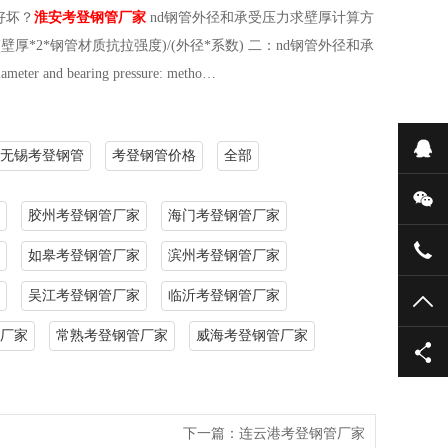
好坏？
淮安考登钢管厂家
nd钢管外径和承受压力求壁厚计算方
*2*钢管材质抗拉强度)/(外径*系数) 二：nd钢管外径和承
eter and bearing pressure: metho…
在
无锡考登钢管
考登钢管价格
全部
微
胶州考登钢管厂家
海门考登钢管厂家
139
如皋考登钢管厂家
滨州考登钢管厂家
吴江考登钢管厂家
临沂考登钢管厂家
TO
厂家
常熟考登钢管厂家
威海考登钢管厂家
下一篇：
连云港考登钢管厂家