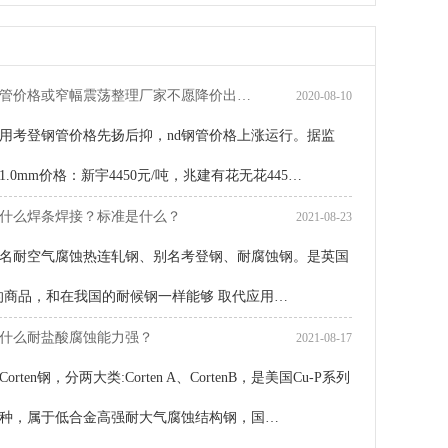
管价格或窄幅震荡整理厂家不愿降价出…
2020-08-10
用考登钢管价格先扬后抑，nd钢管价格上涨运行。据监
.0mm价格：新宇4450元/吨，兆建有花无花445…
什么焊条焊接？标准是什么？
2021-08-23
名耐空气腐蚀热连轧钢、别名考登钢、耐腐蚀钢。是英国
时代的商品，和在我国的耐候钢一样能够 取代应用…
什么耐盐酸腐蚀能力强？
2021-08-17
rten钢，分两大类:Corten A、CortenB，是美国Cu-P系列
种，属于低合金高强耐大气腐蚀结构钢，国…