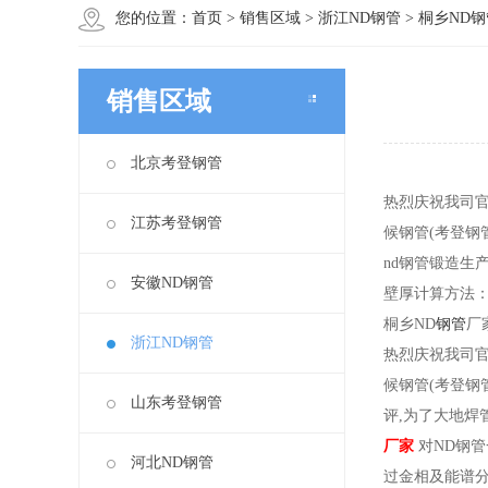
您的位置：
首页
>
销售区域
>
浙江ND钢管
>
桐乡ND
销售区域
北京考登钢管
热烈庆祝我司
江苏考登钢管
候钢管(考登钢
nd钢管锻造生
安徽ND钢管
壁厚计算方法：
桐乡ND
钢管
厂
浙江ND钢管
热烈庆祝我司
候钢管(考登钢
山东考登钢管
评,为了大地焊
厂家
对ND钢
河北ND钢管
过金相及能谱分