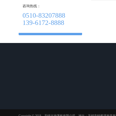
咨询热线：
0510-83207888
139-6172-8888
关于我们
产品中心
资讯动态
公司简介
耐候钢管
行业动态
企业文化
考登钢管
行业知识
荣誉资质
ND钢管
常见问题
Copyright © 2018 无锡大地薄板有限公司 地址：无锡市钱桥溪南