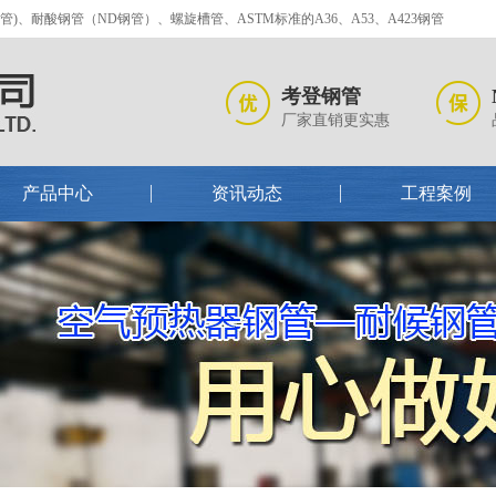
、耐酸钢管（ND钢管）、螺旋槽管、ASTM标准的A36、A53、A423钢管
考登钢管
厂家直销更实惠
产品中心
资讯动态
工程案例