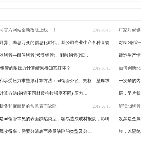
司官方网站全新改版上线！！
厂家对nd
2019-05-15
月异、瞬息万变的信息化时代，我公司专业生产各种直管
对ND钢管
器钢管—耐候钢管(考登钢管)、耐酸钢管(ND…
锻造生产情
d钢管的耐压力计算结果得知其好坏？
如何判断n
2019-05-15
径和承受压力求壁厚计算方法：nd钢管外径、规格、壁厚求
一次鳞的内
计算方法(钢管不同材质抗拉强度不同) 压力…
层，呈片状
管折叠和麻面是的常见表面缺陷
解读nd钢
2019-05-15
是nd钢管常见的表面缺陷类型，容易造成成材报废，影响
发黑是金属
金属收得率，需要分清表面质量缺陷的类型及分…
膜，以隔绝