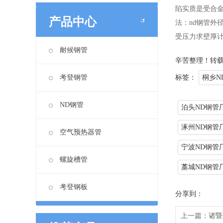
陷实质是受合金
产品中心
法：nd钢管外
受压力求壁厚计算方法：Met
耐候钢管
辛苦整理！转
考登钢管
标签：
桐乡N
ND钢管
泊头ND钢管
涿州ND钢管
空气预热器管
宁波ND钢管
螺旋槽管
藁城ND钢管
考登钢板
分享到：
上一篇：
诸暨