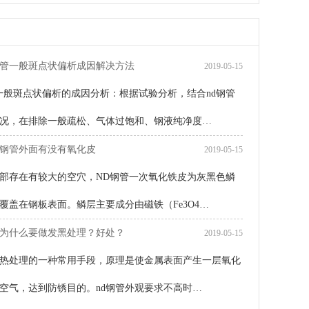
钢管一般斑点状偏析成因解决方法
2019-05-15
一般斑点状偏析的成因分析：根据试验分析，结合nd钢管
况，在排除一般疏松、气体过饱和、钢液纯净度…
d钢管外面有没有氧化皮
2019-05-15
部存在有较大的空穴，ND钢管一次氧化铁皮为灰黑色鳞
覆盖在钢板表面。鳞层主要成分由磁铁（Fe3O4…
管为什么要做发黑处理？好处？
2019-05-15
热处理的一种常用手段，原理是使金属表面产生一层氧化
空气，达到防锈目的。nd钢管外观要求不高时…