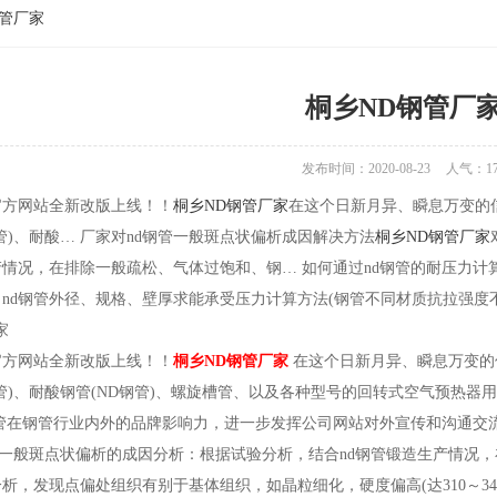
钢管厂家
桐乡ND钢管厂
发布时间：2020-08-23
人气：
1
官方网站全新改版上线！！
桐乡ND钢管厂家
在这个日新月异、瞬息万变的
管)、耐酸… 厂家对nd钢管一般斑点状偏析成因解决方法
桐乡ND钢管厂家
产情况，在排除一般疏松、气体过饱和、钢… 如何通过nd钢管的耐压力计
nd钢管外径、规格、壁厚求能承受压力计算方法(钢管不同材质抗拉强度
家
官方网站全新改版上线！！
桐乡ND钢管厂家
在这个日新月异、瞬息万变的
管)、耐酸钢管(ND钢管)、螺旋槽管、以及各种型号的回转式空气预热器
管在钢管行业内外的品牌影响力，进一步发挥公司网站对外宣传和沟通交流
管一般斑点状偏析的成因分析：根据试验分析，结合nd钢管锻造生产情况
析，发现点偏处组织有别于基体组织，如晶粒细化，硬度偏高(达310～3