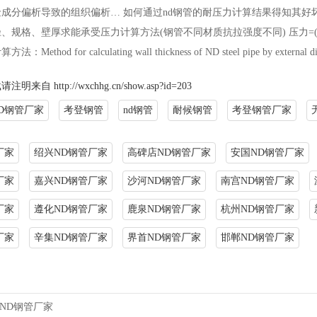
成分偏析导致的组织偏析… 如何通过nd钢管的耐压力计算结果得知其好
径、规格、壁厚求能承受压力计算方法(钢管不同材质抗拉强度不同) 压力=(壁厚
hod for calculating wall thickness of ND steel pipe by external diam
载请注明来自
http://wxchhg.cn/show.asp?id=203
D钢管厂家
考登钢管
nd钢管
耐候钢管
考登钢管厂家
厂家
绍兴ND钢管厂家
高碑店ND钢管厂家
安国ND钢管厂家
厂家
嘉兴ND钢管厂家
沙河ND钢管厂家
南宫ND钢管厂家
厂家
遵化ND钢管厂家
鹿泉ND钢管厂家
杭州ND钢管厂家
厂家
辛集ND钢管厂家
界首ND钢管厂家
邯郸ND钢管厂家
ND钢管厂家