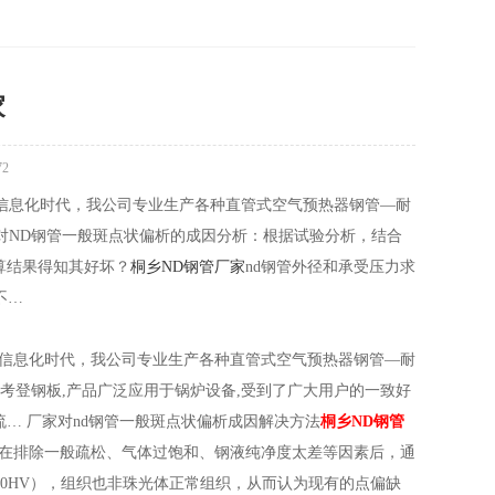
家
72
信息化时代，我公司专业生产各种直管式空气预热器钢管—耐
对ND钢管一般斑点状偏析的成因分析：根据试验分析，结合
算结果得知其好坏？
桐乡ND钢管厂家
nd钢管外径和承受压力求
不…
信息化时代，我公司专业生产各种直管式空气预热器钢管—耐
用考登钢板,产品广泛应用于锅炉设备,受到了广大用户的一致好
… 厂家对nd钢管一般斑点状偏析成因解决方法
桐乡ND钢管
，在排除一般疏松、气体过饱和、钢液纯净度太差等因素后，通
40HV），组织也非珠光体正常组织，从而认为现有的点偏缺