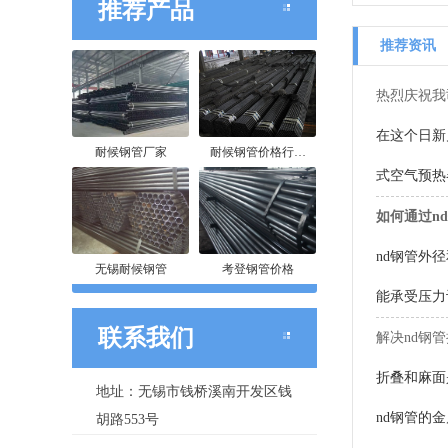
推荐产品
推荐资讯
热烈庆祝我
在这个日新
耐候钢管厂家
耐候钢管价格行…
式空气预热
如何通过n
nd钢管外
无锡耐候钢管
考登钢管价格
能承受压力
联系我们
解决nd钢
折叠和麻面
地址：无锡市钱桥溪南开发区钱
nd钢管的
胡路553号