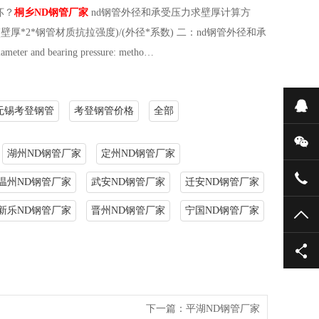
坏？
桐乡ND钢管厂家
nd钢管外径和承受压力求壁厚计算方
*2*钢管材质抗拉强度)/(外径*系数) 二：nd钢管外径和承
eter and bearing pressure: metho…
在
无锡考登钢管
考登钢管价格
全部
微
湖州ND钢管厂家
定州ND钢管厂家
139
温州ND钢管厂家
武安ND钢管厂家
迁安ND钢管厂家
新乐ND钢管厂家
晋州ND钢管厂家
宁国ND钢管厂家
TO
下一篇：
平湖ND钢管厂家